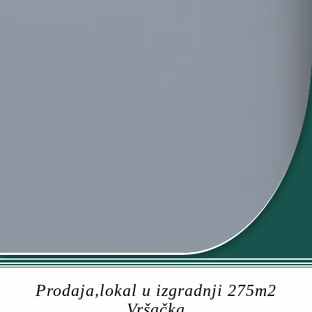
Prodaja,lokal u izgradnji 275m2
Vršačka