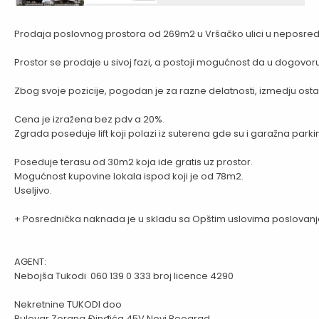
Prodaja poslovnog prostora od 269m2 u Vršačko ulici u neposrednoj
Prostor se prodaje u sivoj fazi, a postoji mogućnost da u dogovo
Zbog svoje pozicije, pogodan je za razne delatnosti, izmedju ostalog 
Cena je izražena bez pdv a 20%.

Zgrada poseduje lift koji polazi iz suterena gde su i garažna parki
Poseduje terasu od 30m2 koja ide gratis uz prostor.

Mogućnost kupovine lokala ispod koji je od 78m2.

Useljivo.

+ Posrednička naknada je u skladu sa Opštim uslovima poslovanj
AGENT: 

Nebojša Tukodi  060 139 0 333 broj licence 4290

Nekretnine TUKODI doo

Bulevar Zorana Đinđića 45V,Novi Beograd
