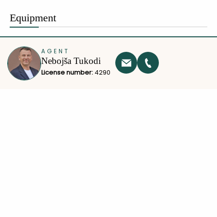
Equipment
AGENT
Nebojša Tukodi
License number:
4290
Other
U izgradnji
Terasa
✔
✔
Lift
✔