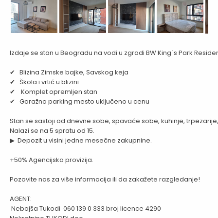
Izdaje se stan u Beogradu na vodi u zgradi BW King`s Park Residen
✔   Blizina Zimske bajke, Savskog keja

✔   Škola i vrtić u blizini

✔    Komplet opremljen stan

✔   Garažno parking mesto uključeno u cenu

Stan se sastoji od dnevne sobe, spavaće sobe, kuhinje, trpezarije,k
Nalazi se na 5 spratu od 15.

▶  Depozit u visini jedne mesečne zakupnine.

+50% Agencijska provizija.

Pozovite nas za više informacija ili da zakažete razgledanje!

AGENT:

 Nebojša Tukodi  060 139 0 333 broj licence 4290
