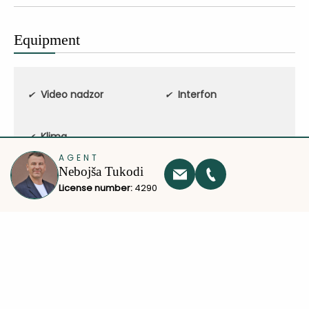
Equipment
Video nadzor
Interfon
✔
✔
Klima
✔
AGENT
Nebojša Tukodi
License number:
4290
Other
Odmah useljiv
Novogradnja
✔
✔
Garažno mesto
Terasa
✔
✔