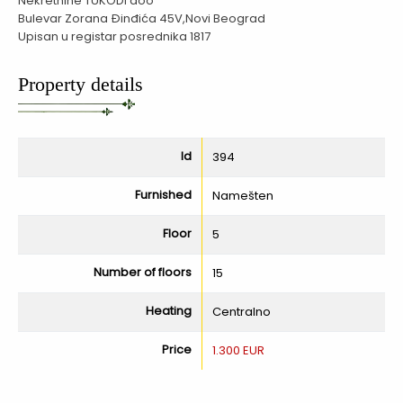
Nekretnine TUKODI doo

Bulevar Zorana Đinđića 45V,Novi Beograd

Upisan u registar posrednika 1817
Property details
Id
394
Furnished
Namešten
Floor
5
Number of floors
15
Heating
Centralno
Price
1.300 EUR