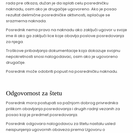
rada pre otkaza, dužan je da isplati celu posredničku
naknadu, osim ako je drugačije ugovoreno. Ako je posao
rezultat delimične posredničke aktivnosti, isplaćuje se
srazmerna naknada.
Posrednik nema pravo na naknadu ako zaključi ugovor u svoje
ime ili ako ga zaključi lice koje obavlja poslove posredovanja
za njega.
Troškove pribavljanja dokumentacije koja dokazuje svojinu
nepokretnosti snosi nalogodavac, osim ako je ugovoreno
drugačije.
Posrednik može odobriti popust na posredničku naknadu.
Odgovornost za štetu
Posrednik mora postupati sa pažnjom dobrog privrednika
prilikom obavljanja posredovanja i drugih radnji vezanih za
posao koji je predmet posredovanja.
Posrednik odgovara nalogodavcu za štetu nastalu usled
neispunjenja ugovornih obaveza prema Ugovoru o