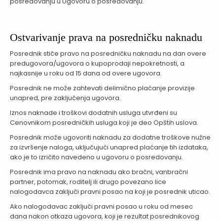
posredovanju u Ugovoru o posredovanju.
Ostvarivanje prava na posredničku naknadu
Posrednik stiče pravo na posredničku naknadu na dan overe
predugovora/ugovora o kupoprodaji nepokretnosti, a
najkasnije u roku od 15 dana od overe ugovora.
Posrednik ne može zahtevati delimično plaćanje provizije
unapred, pre zaključenja ugovora.
Iznos naknade i troškovi dodatnih usluga utvrđeni su
Cenovnikom posredničkih usluga koji je deo Opštih uslova.
Posrednik može ugovoriti naknadu za dodatne troškove nužne
za izvršenje naloga, uključujući unapred plaćanje tih izdataka,
ako je to izričito navedeno u ugovoru o posredovanju.
Posrednik ima pravo na naknadu ako bračni, vanbračni
partner, potomak, roditelj ili drugo povezano lice
nalogodavca zaključi pravni posao na koji je posrednik uticao.
Ako nalogodavac zaključi pravni posao u roku od mesec
dana nakon otkaza ugovora, koji je rezultat posrednikovog