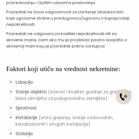
posredovanju i Opštim uslovima poslovanja.
Posrednik ne snosi odgovornost za izvršenje obaveza bilo
koje ugovorne strane u predugovoru/ugovoru o kupoprodaji
nepokretnosti.
Posrednik ne odgovara za kvalitet nepokretnosti niti za
skrivene mane, osim ako mu je prodavac pisano saopštio o
skrivenoj mani koju je posrednik prikrio od kupca.
Faktori koji utiču na vrednost nekretnine:
Lokacija
Stanje objekta
(starost i kvalitet gradnje za građevine,
klasa zemljišta za poljoprivredno zemljište)
Spratnost
Instalacije
(vrsta grejanja, stanje vodovodnih,
kanalizacionih i strujnih instalacija)
Stolarija