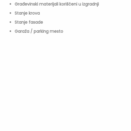
Građevinski materijali korišćeni u izgradnji
Stanje krova
Stanje fasade
Garaža / parking mesto
Porezi vezani za nekretnine:
Porez na promet nekretnina:
2,5% od tržišne vrednosti
nekretnine, plaća ga kupac prilikom prenosa
vlasništva.
Porez na imovinu:
Plaća se na pravo svojine na
nepokretnostima i iznosi se na godišnjem nivou, plaća
se kvartalno.
Ključni aspekti pri kupovini nekretnine: