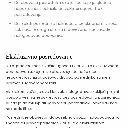
Da obavesti posrednika ako je lice koje je gledalo
nepokretnost odlučilo da zaključi ugovor bez
posredovanja.
Da isplati posredniku naknadu u celokupnom iznosu,
čak i ako je druga strana ili povezano lice takođe
nalogodavac posrednika.
Ekskluzivno posredovanje
Nalogodavac može izričito ugovoriti klauzulu o ekskluzivnom
posredovanju, kojom se obavezuje da neće otuđiti
nepokretnost niti angažovati drugog posrednika za njen
promet u ugovorenom roku.
Ako tokom važenja ove klauzule nalogodavac zaključi pravni
posao u vezi sa nepokretnosti bez posredovanja posrednika,
dužan je da mu isplati ugovorenu posredničku naknadu kao
naknadu štete.
Posrednik je obavezan da posebno upozori nalogodavca na
značenje i pravne posledice klauzule o ekskluzivnom